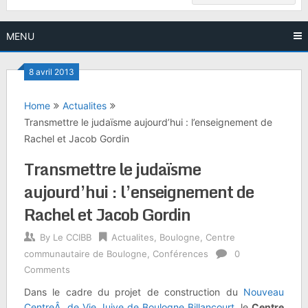
MENU
8 avril 2013
Home
Actualites
Transmettre le judaïsme aujourd’hui : l’enseignement de
Rachel et Jacob Gordin
Transmettre le judaïsme
aujourd’hui : l’enseignement de
Rachel et Jacob Gordin
By
Le CCIBB
Actualites
,
Boulogne
,
Centre
communautaire de Boulogne
,
Conférences
0
Comments
Dans le cadre du projet de construction du
Nouveau
CentreÂ de Vie Juive de Boulogne Billancourt
,
le
Centre