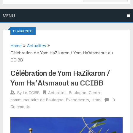
MENU
11 avril 2013
Home
Actualites
Célébration de Yom HaZikaron / Yom Ha’Atsmaout au
CCIBB
Célébration de Yom HaZikaron /
Yom Ha’Atsmaout au CCIBB
By
Le CCIBB
Actualites
,
Boulogne
,
Centre
communautaire de Boulogne
,
Evenements
,
Israel
0
Comments