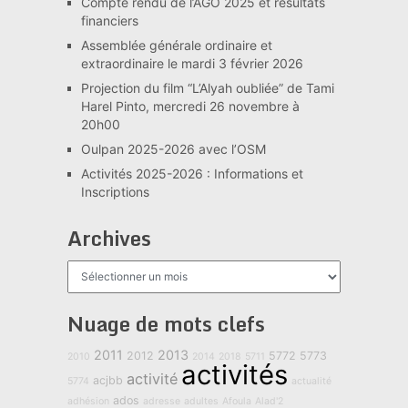
Compte rendu de l’AGO 2025 et résultats
financiers
Assemblée générale ordinaire et
extraordinaire le mardi 3 février 2026
Projection du film “L’Alyah oubliée” de Tami
Harel Pinto, mercredi 26 novembre à
20h00
Oulpan 2025-2026 avec l’OSM
Activités 2025-2026 : Informations et
Inscriptions
Archives
Archives
Nuage de mots clefs
2011
2013
2012
5772
5773
2010
2014
2018
5711
activités
activité
acjbb
5774
actualité
ados
adhésion
adresse
adultes
Afoula
Alad'2