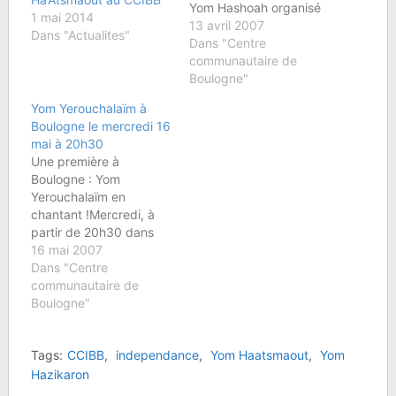
Yom Hashoah organisé
1 mai 2014
par l'AJCBB à la
13 avril 2007
Dans "Actualites"
synagogue de Boulogne
Dans "Centre
Billancourt le lundi 16
communautaire de
avril à 19h30 au 43 rue
Boulogne"
des Abondances.Le
Yom Yerouchalaïm à
Yom Hashoah fait partie
Boulogne le mercredi 16
du calendrier israélien
mai à 20h30
et du calendrier
Une première à
communautaire ; il a été
Boulogne : Yom
fixé…
Yerouchalaïm en
chantant !Mercredi, à
partir de 20h30 dans
l'espace communautaire
16 mai 2007
de la Synagogue, nous
Dans "Centre
célébrerons les 40 ans
communautaire de
de l'unité retrouvée de
Boulogne"
Jérusalem avec une
grande première : une
Tags:
CCIBB
,
independance
,
Yom Haatsmaout
,
Yom
soirée de Chira
Betsibour, au cours de
Hazikaron
laquelle nous