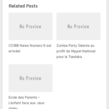
chanterons ensemble
Related Posts
des chants sur…
CCIBB News Numero 6 est
Zumba Party Géante au
arrivée!
profit de l’Appel National
pour la Tsedaka
Ecole des Parents –
L’enfant face aux Jeux
Vidéo