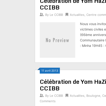
Célébration de Yom HaZ
CCIBB
By
Le CCIBB
Actualites
,
Centre comm
Nous vous invito
victimes civiles 
(66ème anniversai
Communautaire Is
: Minha 19H45 :
11 avril 2013
Célébration de Yom HaZ
CCIBB
By
Le CCIBB
Actualites
,
Boulogne
,
Ce
Comments