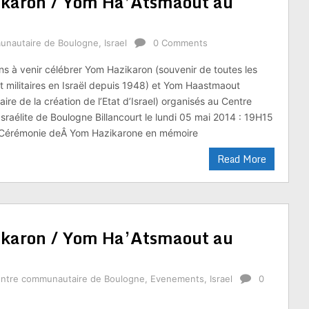
ikaron / Yom Ha’Atsmaout au
unautaire de Boulogne
,
Israel
0 Comments
ns à venir célébrer Yom Hazikaron (souvenir de toutes les
et militaires en Israël depuis 1948) et Yom Haastmaout
re de la création de l’Etat d’Israel) organisés au Centre
raélite de Boulogne Billancourt le lundi 05 mai 2014 : 19H15
 Cérémonie deÂ Yom Hazikarone en mémoire
Read More
ikaron / Yom Ha’Atsmaout au
ntre communautaire de Boulogne
,
Evenements
,
Israel
0