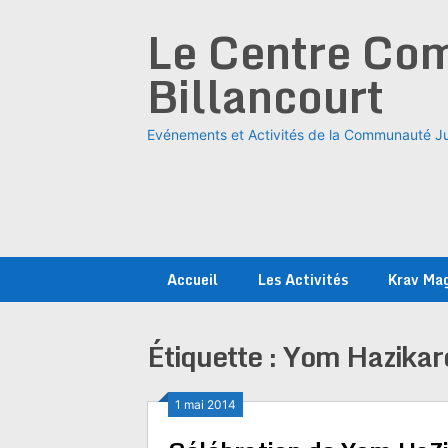
Skip
Le Centre Com
to
content
Billancourt
Evénements et Activités de la Communauté Ju
Accueil
Les Activités
Krav Ma
Étiquette :
Yom Hazikar
1 mai 2014