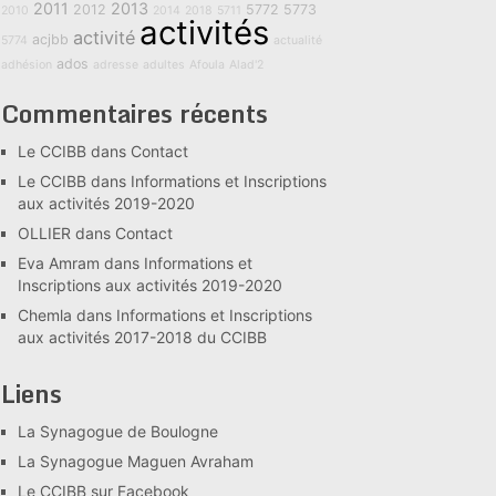
2011
2013
2012
5772
5773
2010
2014
2018
5711
activités
activité
acjbb
5774
actualité
ados
adhésion
adresse
adultes
Afoula
Alad'2
Commentaires récents
Le CCIBB
dans
Contact
Le CCIBB
dans
Informations et Inscriptions
aux activités 2019-2020
OLLIER
dans
Contact
Eva Amram
dans
Informations et
Inscriptions aux activités 2019-2020
Chemla
dans
Informations et Inscriptions
aux activités 2017-2018 du CCIBB
Liens
La Synagogue de Boulogne
La Synagogue Maguen Avraham
Le CCIBB sur Facebook