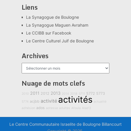
Liens
La Synagogue de Boulogne
La Synagogue Maguen Avraham
Le CCIBB sur Facebook
Le Centre Culturel Juif de Boulogne
Archives
Archives
Nuage de mots clefs
2011
2013
2012
5772
5773
2010
2014
2018
5711
activités
activité
acjbb
5774
actualité
ados
adhésion
adresse
adultes
Afoula
Alad'2
Le Centre Communautaire Israelite de Boulogne Billancourt
Copyright © 2026.