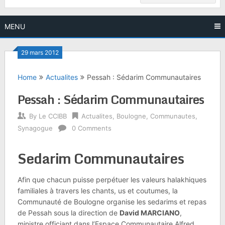
MENU
29 mars 2012
Home
Actualites
Pessah : Sédarim Communautaires
Pessah : Sédarim Communautaires
By
Le CCIBB
Actualites
,
Boulogne
,
Communautes
,
Synagogue
0 Comments
Sedarim Communautaires
Afin que chacun puisse perpétuer les valeurs halakhiques
familiales à travers les chants, us et coutumes, la
Communauté de Boulogne organise les sedarims et repas
de Pessah sous la direction de
David MARCIANO
,
ministre officiant dans l’Espace Communautaire Alfred