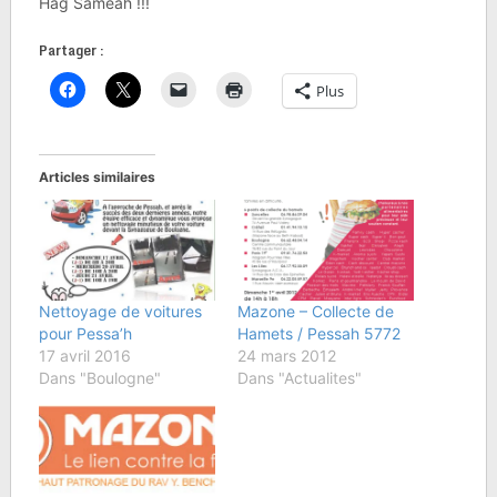
Hag Saméah !!!
Partager :
Plus
Articles similaires
Nettoyage de voitures
Mazone – Collecte de
pour Pessa’h
Hamets / Pessah 5772
17 avril 2016
24 mars 2012
Dans "Boulogne"
Dans "Actualites"