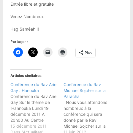
Entrée libre et gratuite
Venez Nombreux
Hag Saméah !!
Partager :
Plus
Articles similaires
Conférence du Rav Ariel
Conférence du Rav
Gay : Hanouka
Michael Sojcher sur la
Conférence du Rav Ariel
Paracha
Gay Sur le thème de
Nous vous attendons
'Hannouka Lundi 19
nombreux à la
décembre 2011 A
conférence qui sera
20h00 Au Centre
donné par le Rav
Communautaire Israélite
15 décembre 2011
Michael Sojcher sur la
de Boulogne Billancourt
Dans "Actualites"
Paracha de la semaine.
11 juin 2012