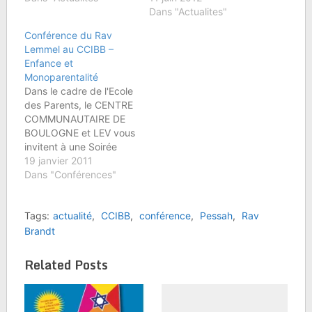
78 / 82 rue du point du
Mardi 12 juin 2012 à
Dans "Actualites"
jour Public mixte et
21h00 précises. au
Conférence du Rav
entrée libre Venez
CCIBB 78-82 rue du
Lemmel au CCIBB –
nombreux
point du jour 92100
Enfance et
Boulogne Billancourt
Monoparentalité
Venez nombreuxÂ !!!!!!
Dans le cadre de l'Ecole
Public mixte et entrée
des Parents, le CENTRE
libre
COMMUNAUTAIRE DE
BOULOGNE et LEV vous
invitent à une Soirée
Conférence-Débat du
19 janvier 2011
Rav Elie LEMMEL :
Dans "Conférences"
Enfance et
Monoparentalité :
Tags:
actualité
,
CCIBB
,
conférence
,
Pessah
,
Rav
veuvage, divorce,
mères célibataires, les
Brandt
familles monoparentales
sont en augmentation
Related Posts
avec des problèmes
spécifiques. Quelques
pistes de réflexion -- "