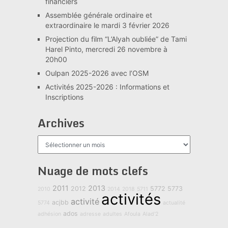
financiers
Assemblée générale ordinaire et
extraordinaire le mardi 3 février 2026
Projection du film “L’Alyah oubliée” de Tami
Harel Pinto, mercredi 26 novembre à
20h00
Oulpan 2025-2026 avec l’OSM
Activités 2025-2026 : Informations et
Inscriptions
Archives
Archives
Nuage de mots clefs
2011
2013
2012
5772
5773
2010
2014
2018
5711
activités
activité
acjbb
5774
actualité
ados
adhésion
adresse
adultes
Afoula
Alad'2