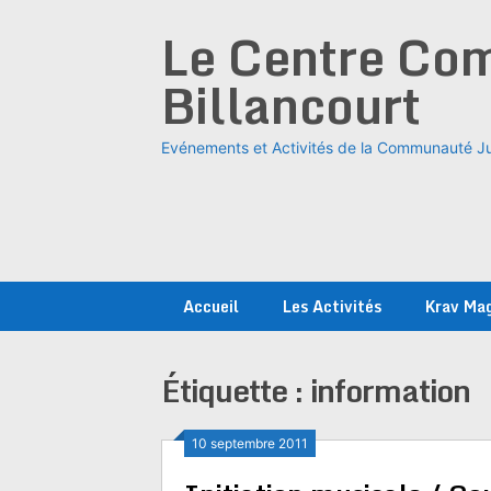
Skip
Le Centre Com
to
content
Billancourt
Evénements et Activités de la Communauté Ju
Accueil
Les Activités
Krav Ma
Étiquette :
information
10 septembre 2011