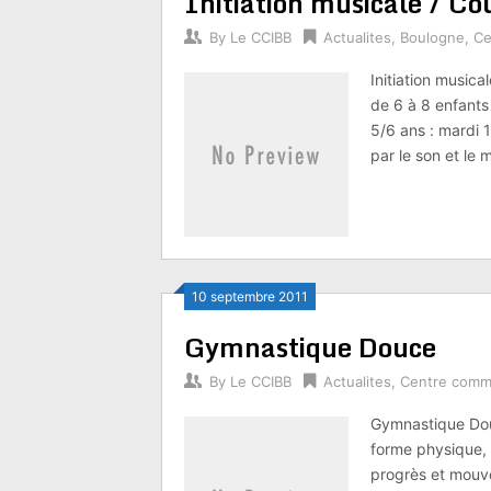
Initiation musicale / C
By
Le CCIBB
Actualites
,
Boulogne
,
Ce
Initiation musica
de 6 à 8 enfants
5/6 ans : mardi 
par le son et le
10 septembre 2011
Gymnastique Douce
By
Le CCIBB
Actualites
,
Centre comm
Gymnastique Dou
forme physique, 
progrès et mouv