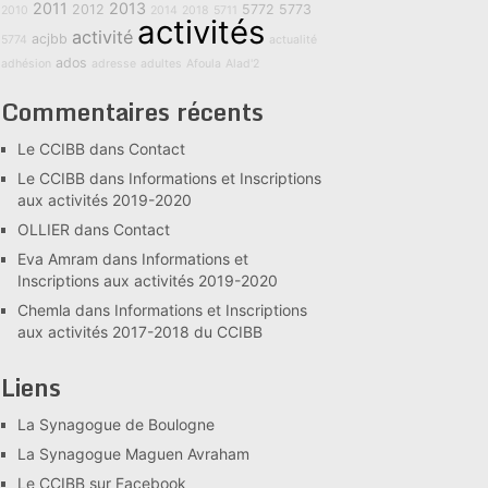
2011
2013
2012
5772
5773
2010
2014
2018
5711
activités
activité
acjbb
5774
actualité
ados
adhésion
adresse
adultes
Afoula
Alad'2
Commentaires récents
Le CCIBB
dans
Contact
Le CCIBB
dans
Informations et Inscriptions
aux activités 2019-2020
OLLIER
dans
Contact
Eva Amram
dans
Informations et
Inscriptions aux activités 2019-2020
Chemla
dans
Informations et Inscriptions
aux activités 2017-2018 du CCIBB
Liens
La Synagogue de Boulogne
La Synagogue Maguen Avraham
Le CCIBB sur Facebook