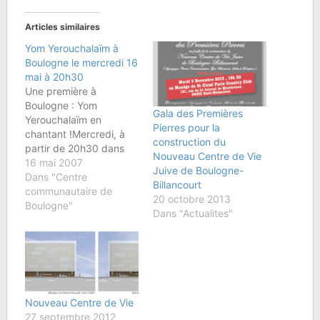
Articles similaires
Yom Yerouchalaïm à
Boulogne le mercredi 16
mai à 20h30
Une première à
Boulogne : Yom
Gala des Premières
Yerouchalaïm en
Pierres pour la
chantant !Mercredi, à
construction du
partir de 20h30 dans
Nouveau Centre de Vie
l'espace communautaire
16 mai 2007
Juive de Boulogne-
de la Synagogue, nous
Dans "Centre
Billancourt
célébrerons les 40 ans
communautaire de
20 octobre 2013
de l'unité retrouvée de
Boulogne"
Dans "Actualites"
Jérusalem avec une
grande première : une
soirée de Chira
Betsibour, au cours de
laquelle nous
chanterons ensemble
Nouveau Centre de Vie
des chants sur…
27 septembre 2012