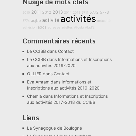
Nuage de mots clefs
2011
2013
2012
5772
5773
2010
2014
2018
5711
activités
activité
acjbb
5774
actualité
ados
adhésion
adresse
adultes
Afoula
Alad'2
Commentaires récents
Le CCIBB
dans
Contact
Le CCIBB
dans
Informations et Inscriptions
aux activités 2019-2020
OLLIER
dans
Contact
Eva Amram
dans
Informations et
Inscriptions aux activités 2019-2020
Chemla
dans
Informations et Inscriptions
aux activités 2017-2018 du CCIBB
Liens
La Synagogue de Boulogne