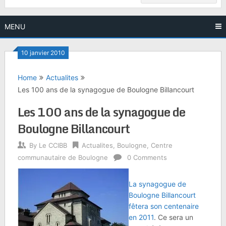
MENU
10 janvier 2010
Home
Actualites
Les 100 ans de la synagogue de Boulogne Billancourt
Les 100 ans de la synagogue de
Boulogne Billancourt
By
Le CCIBB
Actualites
,
Boulogne
,
Centre
communautaire de Boulogne
0 Comments
La synagogue de
Boulogne Billancourt
fêtera son centenaire
en 2011
. Ce sera un