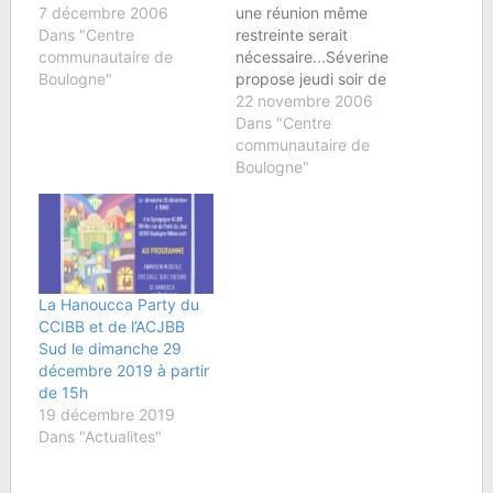
7 décembre 2006
une réunion même
Dans "Centre
restreinte serait
communautaire de
nécessaire...Séverine
Boulogne"
propose jeudi soir de
21h00 à 22h00. Ou
22 novembre 2006
dimanche soir à 20h00
Dans "Centre
?Qui peut venir ?
communautaire de
Boulogne"
La Hanoucca Party du
CCIBB et de l’ACJBB
Sud le dimanche 29
décembre 2019 à partir
de 15h
19 décembre 2019
Dans "Actualites"