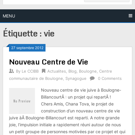
MENU
Étiquette :
vie
27 septembre 2012
Nouveau Centre de Vie
By
Le CCIBB
Actualites
,
Blog
,
Boulogne
,
Centre
communautaire de Boulogne
,
Synagogue
0 Comments
Nouveau centre de vie juive à Boulogne-
BillancourtÂ : un projet qui repartÂ !
Chers Amis, Chana Tova, le projet de
construction d’un nouveau centre de vie
juive àÂ Boulogne-Billancourt est reparti. A notre grande
joie, l’impulsion initiale a rapidement réuni autour de nous
un petit groupe de personnes motivées par ce projet et qui