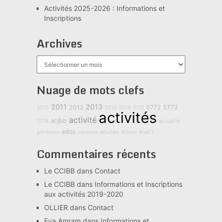
Activités 2025-2026 : Informations et
Inscriptions
Archives
Archives
Nuage de mots clefs
2011
2013
2012
5772
5773
2010
2014
2018
5711
activités
activité
acjbb
5774
actualité
ados
adhésion
adresse
adultes
Afoula
Alad'2
Commentaires récents
Le CCIBB
dans
Contact
Le CCIBB
dans
Informations et Inscriptions
aux activités 2019-2020
OLLIER
dans
Contact
Eva Amram
dans
Informations et