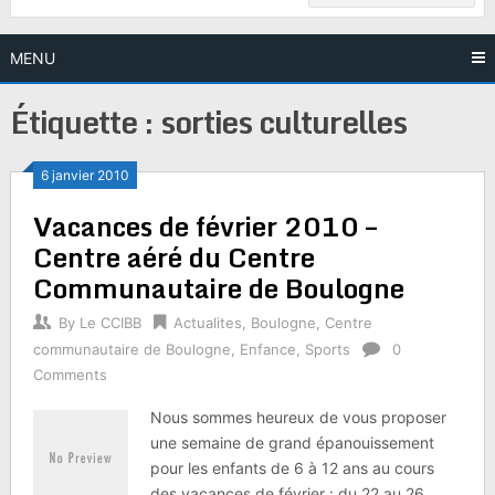
MENU
Étiquette :
sorties culturelles
6 janvier 2010
Vacances de février 2010 –
Centre aéré du Centre
Communautaire de Boulogne
By
Le CCIBB
Actualites
,
Boulogne
,
Centre
communautaire de Boulogne
,
Enfance
,
Sports
0
Comments
Nous sommes heureux de vous proposer
une semaine de grand épanouissement
pour les enfants de 6 à 12 ans au cours
des vacances de février : du 22 au 26