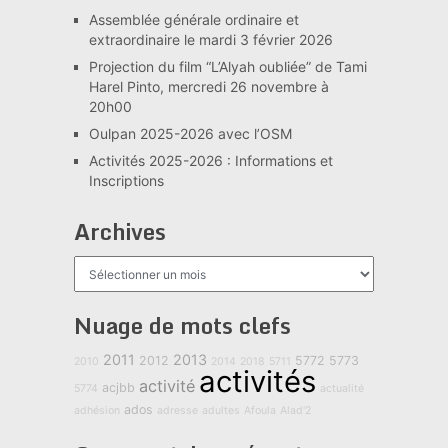
Assemblée générale ordinaire et
extraordinaire le mardi 3 février 2026
Projection du film “L’Alyah oubliée” de Tami
Harel Pinto, mercredi 26 novembre à
20h00
Oulpan 2025-2026 avec l’OSM
Activités 2025-2026 : Informations et
Inscriptions
Archives
Archives
Nuage de mots clefs
2011
2013
2012
5772
5773
2010
2014
2018
5711
activités
activité
acjbb
5774
actualité
ados
adhésion
adresse
adultes
Afoula
Alad'2