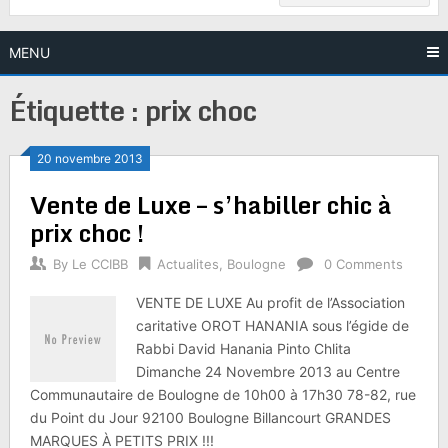
MENU
Étiquette :
prix choc
20 novembre 2013
Vente de Luxe – s’habiller chic à
prix choc !
By
Le CCIBB
Actualites
,
Boulogne
0 Comments
VENTE DE LUXE Au profit de l’Association
caritative OROT HANANIA sous l’égide de
Rabbi David Hanania Pinto Chlita
Dimanche 24 Novembre 2013 au Centre
Communautaire de Boulogne de 10h00 à 17h30 78-82, rue
du Point du Jour 92100 Boulogne Billancourt GRANDES
MARQUES À PETITS PRIX !!!