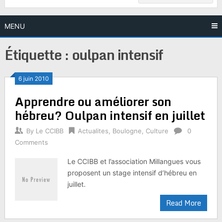
MENU
Étiquette :
oulpan intensif
6 juin 2010
Apprendre ou améliorer son
hébreu? Oulpan intensif en juillet
By
Le CCIBB
Actualites
,
Boulogne
,
Culture
0
Comments
Le CCIBB et l’association Millangues vous
proposent un stage intensif d’hébreu en
juillet.
Read More