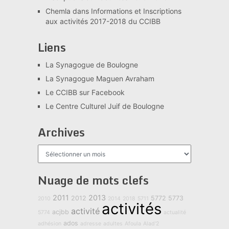
Chemla
dans
Informations et Inscriptions
aux activités 2017-2018 du CCIBB
Liens
La Synagogue de Boulogne
La Synagogue Maguen Avraham
Le CCIBB sur Facebook
Le Centre Culturel Juif de Boulogne
Archives
Archives
Nuage de mots clefs
2011
2013
2012
5772
5773
2010
2014
2018
5711
activités
activité
acjbb
5774
actualité
ados
adhésion
adresse
adultes
Afoula
Alad'2