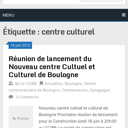
MENU
Étiquette :
centre culturel
14 juin 2012
Réunion de lancement du
Nouveau centre Cultuel et
Culturel de Boulogne
By
Le CCIBB
Actualites
,
Boulogne
,
Centre
communautaire de Boulogne
,
Communautes
,
Synagogue
0 Comments
Nouveau centre cultuel et culturel de
Boulogne Prochaine réunion de lancement
pour la Construction lundi 18 juin à 20h30
au CCIBB Le projet de construction est