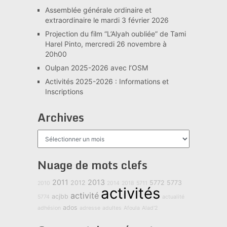
Assemblée générale ordinaire et
extraordinaire le mardi 3 février 2026
Projection du film “L’Alyah oubliée” de Tami
Harel Pinto, mercredi 26 novembre à
20h00
Oulpan 2025-2026 avec l’OSM
Activités 2025-2026 : Informations et
Inscriptions
Archives
Archives
Nuage de mots clefs
2011
2013
2012
5772
5773
2010
2014
2018
5711
activités
activité
acjbb
5774
actualité
ados
adhésion
adresse
adultes
Afoula
Alad'2