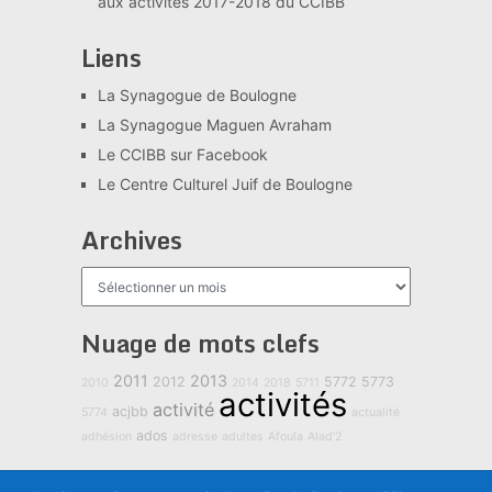
aux activités 2017-2018 du CCIBB
Liens
La Synagogue de Boulogne
La Synagogue Maguen Avraham
Le CCIBB sur Facebook
Le Centre Culturel Juif de Boulogne
Archives
Archives
Nuage de mots clefs
2011
2013
2012
5772
5773
2010
2014
2018
5711
activités
activité
acjbb
5774
actualité
ados
adhésion
adresse
adultes
Afoula
Alad'2