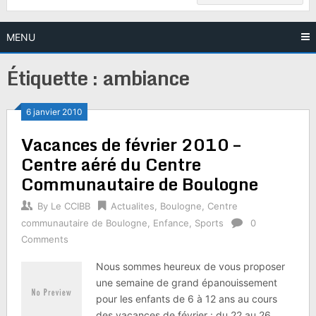
MENU
Étiquette :
ambiance
6 janvier 2010
Vacances de février 2010 –
Centre aéré du Centre
Communautaire de Boulogne
By
Le CCIBB
Actualites
,
Boulogne
,
Centre
communautaire de Boulogne
,
Enfance
,
Sports
0
Comments
Nous sommes heureux de vous proposer
une semaine de grand épanouissement
pour les enfants de 6 à 12 ans au cours
des vacances de février : du 22 au 26