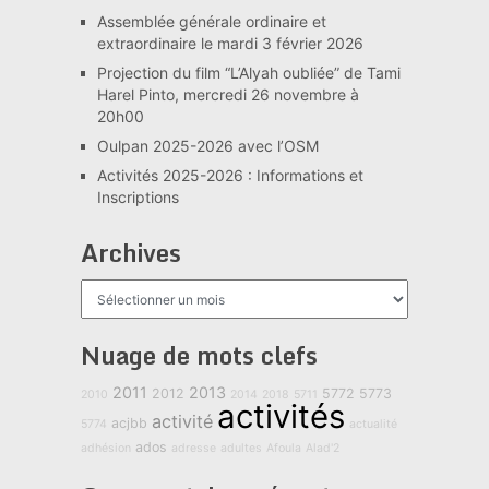
Assemblée générale ordinaire et
extraordinaire le mardi 3 février 2026
Projection du film “L’Alyah oubliée” de Tami
Harel Pinto, mercredi 26 novembre à
20h00
Oulpan 2025-2026 avec l’OSM
Activités 2025-2026 : Informations et
Inscriptions
Archives
Archives
Nuage de mots clefs
2011
2013
2012
5772
5773
2010
2014
2018
5711
activités
activité
acjbb
5774
actualité
ados
adhésion
adresse
adultes
Afoula
Alad'2