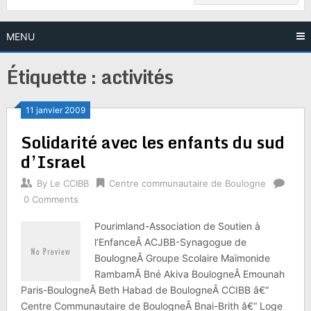
MENU
Étiquette :
activités
11 janvier 2009
Solidarité avec les enfants du sud
d’Israel
By
Le CCIBB
Centre communautaire de Boulogne
0 Comments
Pourimland-Association de Soutien à
l’EnfanceÂ ACJBB-Synagogue de
BoulogneÂ Groupe Scolaire Maïmonide
RambamÂ Bné Akiva BoulogneÂ Emounah
Paris-BoulogneÂ Beth Habad de BoulogneÂ CCIBB â€“
Centre Communautaire de BoulogneÂ Bnai-Brith â€“ Loge