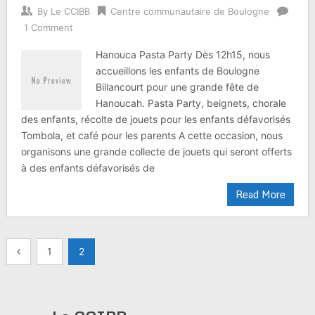
By
Le CCIBB
Centre communautaire de Boulogne
1 Comment
Hanouca Pasta Party Dès 12h15, nous
accueillons les enfants de Boulogne
Billancourt pour une grande fête de
Hanoucah. Pasta Party, beignets, chorale
des enfants, récolte de jouets pour les enfants défavorisés
Tombola, et café pour les parents A cette occasion, nous
organisons une grande collecte de jouets qui seront offerts
à des enfants défavorisés de
Read More
Pagination
1
2
des
publications