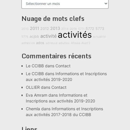
Archives
Nuage de mots clefs
2011
2013
2012
5772
5773
2010
2014
2018
5711
activités
activité
acjbb
5774
actualité
ados
adhésion
adresse
adultes
Afoula
Alad'2
Commentaires récents
Le CCIBB
dans
Contact
Le CCIBB
dans
Informations et Inscriptions
aux activités 2019-2020
OLLIER
dans
Contact
Eva Amram
dans
Informations et
Inscriptions aux activités 2019-2020
Chemla
dans
Informations et Inscriptions
aux activités 2017-2018 du CCIBB
Liens