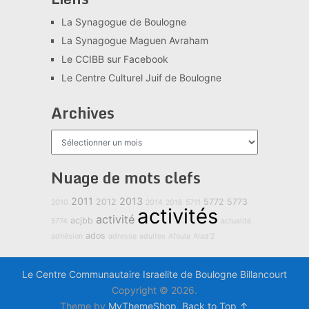
La Synagogue de Boulogne
La Synagogue Maguen Avraham
Le CCIBB sur Facebook
Le Centre Culturel Juif de Boulogne
Archives
Archives
Nuage de mots clefs
2011
2013
2012
5772
5773
2010
2014
2018
5711
activités
activité
acjbb
5774
actualité
ados
adhésion
adresse
adultes
Afoula
Alad'2
Le Centre Communautaire Israelite de Boulogne Billancourt
Copyright © 2026.
Theme by
MyThemeShop
.
Back to Top ↑