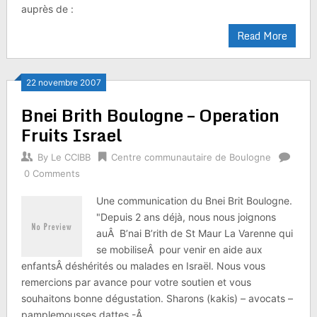
auprès de :
Read More
22 novembre 2007
Bnei Brith Boulogne – Operation
Fruits Israel
By
Le CCIBB
Centre communautaire de Boulogne
0 Comments
Une communication du Bnei Brit Boulogne.
"Depuis 2 ans déjà, nous nous joignons
auÂ B’nai B’rith de St Maur La Varenne qui
se mobiliseÂ pour venir en aide aux
enfantsÂ déshérités ou malades en Israël. Nous vous
remercions par avance pour votre soutien et vous
souhaitons bonne dégustation. Sharons (kakis) – avocats –
pamplemousses dattes -Â