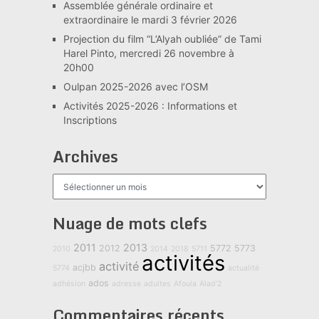
Assemblée générale ordinaire et
extraordinaire le mardi 3 février 2026
Projection du film “L’Alyah oubliée” de Tami
Harel Pinto, mercredi 26 novembre à
20h00
Oulpan 2025-2026 avec l’OSM
Activités 2025-2026 : Informations et
Inscriptions
Archives
Archives
Nuage de mots clefs
2011
2013
2012
5772
5773
2010
2014
2018
5711
activités
activité
acjbb
5774
actualité
ados
adhésion
adresse
adultes
Afoula
Alad'2
Commentaires récents