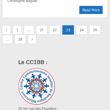
Christophe Baguet.
Read More
Pagination
1
…
21
22
23
24
25
des
…
28
publications
Le CCIBB :
20 ter rue des Peupliers