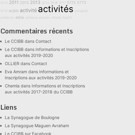
2011
2013
2012
5772
5773
2010
2014
2018
5711
activités
activité
acjbb
5774
actualité
ados
adhésion
adresse
adultes
Afoula
Alad'2
Commentaires récents
Le CCIBB
dans
Contact
Le CCIBB
dans
Informations et Inscriptions
aux activités 2019-2020
OLLIER
dans
Contact
Eva Amram
dans
Informations et
Inscriptions aux activités 2019-2020
Chemla
dans
Informations et Inscriptions
aux activités 2017-2018 du CCIBB
Liens
La Synagogue de Boulogne
La Synagogue Maguen Avraham
Le CCIBB sur Facebook