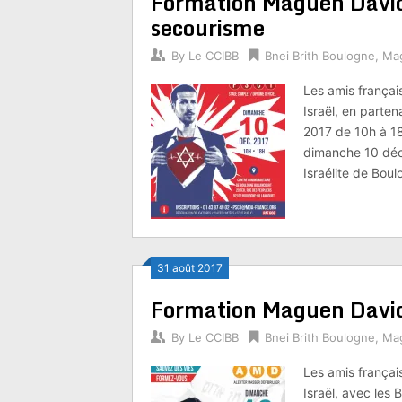
Formation Maguen David
secourisme
By
Le CCIBB
Bnei Brith Boulogne
,
Ma
Les amis frança
Israël, en parte
2017 de 10h à 18
dimanche 10 dé
Israélite de Boul
31 août 2017
Formation Maguen David
By
Le CCIBB
Bnei Brith Boulogne
,
Ma
Les amis frança
Israël, avec les