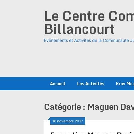
Skip
Le Centre Com
to
content
Billancourt
Evénements et Activités de la Communauté Ju
Accueil
Les Activités
Krav Ma
Catégorie :
Maguen Dav
16 novembre 2017