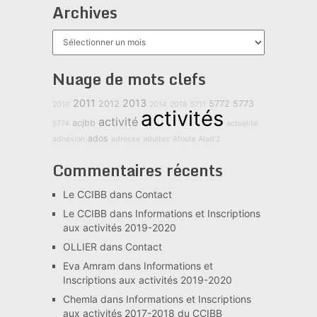
Archives
Archives
Nuage de mots clefs
2011
2013
2012
5772
5773
2010
2014
2018
5711
activités
activité
acjbb
5774
actualité
ados
adhésion
adresse
adultes
Afoula
Alad'2
Commentaires récents
Le CCIBB
dans
Contact
Le CCIBB
dans
Informations et Inscriptions
aux activités 2019-2020
OLLIER
dans
Contact
Eva Amram
dans
Informations et
Inscriptions aux activités 2019-2020
Chemla
dans
Informations et Inscriptions
aux activités 2017-2018 du CCIBB