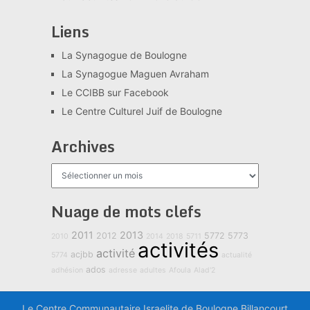
Liens
La Synagogue de Boulogne
La Synagogue Maguen Avraham
Le CCIBB sur Facebook
Le Centre Culturel Juif de Boulogne
Archives
Archives
Nuage de mots clefs
2011
2013
2012
5772
5773
2010
2014
2018
5711
activités
activité
acjbb
5774
actualité
ados
adhésion
adresse
adultes
Afoula
Alad'2
Le Centre Communautaire Israelite de Boulogne Billancourt