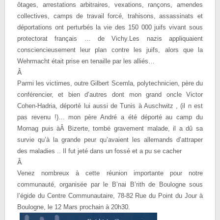
ôtages, arrestations arbitraires, vexations, rançons, amendes
collectives, camps de travail forcé, trahisons, assassinats et
déportations ont perturbés la vie des 150 000 juifs vivant sous
protectorat français … de Vichy.Les nazis appliquaient
consciencieusement leur plan contre les juifs, alors que la
Wehrmacht était prise en tenaille par les alliés…
Â
Parmi les victimes, outre Gilbert Scemla, polytechnicien, père du
conférencier, et bien d’autres dont mon grand oncle Victor
Cohen-Hadria, déporté lui aussi de Tunis à Auschwitz , (il n est
pas revenu !)… mon père André a été déporté au camp du
Mornag puis àÂ Bizerte, tombé gravement malade, il a dû sa
survie qu’à la grande peur qu’avaient les allemands d’attraper
des maladies .. Il fut jeté dans un fossé et a pu se cacher
Â
Venez nombreux à cette réunion importante pour notre
communauté, organisée par le B’nai B’rith de Boulogne sous
l’égide du Centre Communautaire, 78-82 Rue du Point du Jour à
Boulogne, le 12 Mars prochain à 20h30.