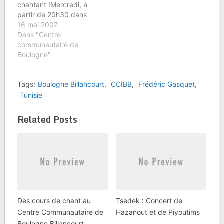
chantant !Mercredi, à
Billancourt 78-82 rue…
partir de 20h30 dans
l'espace communautaire
16 mai 2007
de la Synagogue, nous
Dans "Centre
célébrerons les 40 ans
communautaire de
de l'unité retrouvée de
Boulogne"
Jérusalem avec une
grande première : une
Tags:
Boulogne Billancourt
,
CCIBB
,
Frédéric Gasquet
,
soirée de Chira
Betsibour, au cours de
Tunisie
laquelle nous
chanterons ensemble
Related Posts
des chants sur…
Des cours de chant au
Tsedek : Concert de
Centre Communautaire de
Hazanout et de Piyoutims
Boulogne Billancourt