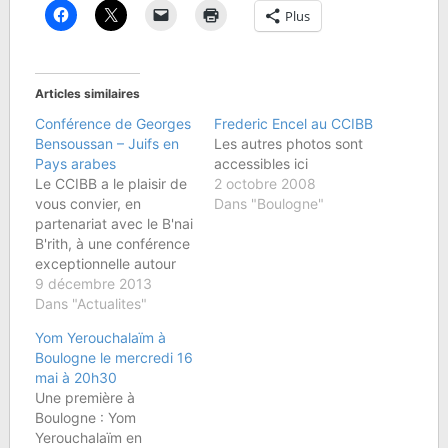
Plus
Articles similaires
Conférence de Georges
Frederic Encel au CCIBB
Bensoussan – Juifs en
Les autres photos sont
Pays arabes
accessibles ici
Le CCIBB a le plaisir de
2 octobre 2008
vous convier, en
Dans "Boulogne"
partenariat avec le B'nai
B'rith, à une conférence
exceptionnelle autour
du dernier ouvrage de
9 décembre 2013
l'historien Georges
Dans "Actualites"
Bensoussan « Juifs en
Yom Yerouchalaïm à
pays arabes : le grand
Boulogne le mercredi 16
déracinement (1850-
mai à 20h30
1975) » Mercredi 18
Une première à
décembre à 20H15 au
Boulogne : Yom
Centre Communautaire
Yerouchalaïm en
Israélite de Boulogne-