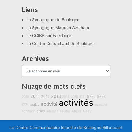
Liens
La Synagogue de Boulogne
La Synagogue Maguen Avraham
Le CCIBB sur Facebook
Le Centre Culturel Juif de Boulogne
Archives
Archives
Nuage de mots clefs
2011
2013
2012
5772
5773
2010
2014
2018
5711
activités
activité
acjbb
5774
actualité
ados
adhésion
adresse
adultes
Afoula
Alad'2
Le Centre Communautaire Israelite de Boulogne Billancourt