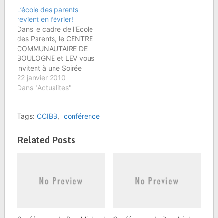
L’école des parents
revient en février!
Dans le cadre de l'Ecole
des Parents, le CENTRE
COMMUNAUTAIRE DE
BOULOGNE et LEV vous
invitent à une Soirée
Conférence-Débat du
22 janvier 2010
Rav Elie LEMMEL :
Dans "Actualites"
Quand les Ados nous
échappent -
Tags:
CCIBB
,
conférence
l'Adolescent en crise
dans le monde
d'aujourd'hui :
Related Posts
"Recherche repères
désespérément" Mardi
2 Février 2010, à 20h30
au Centre…