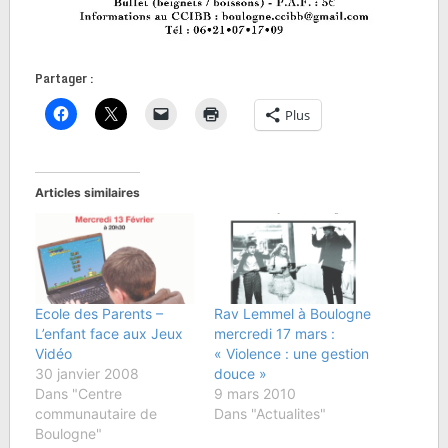
Partager :
Plus
Articles similaires
Ecole des Parents –
Rav Lemmel à Boulogne
L’enfant face aux Jeux
mercredi 17 mars :
Vidéo
« Violence : une gestion
30 janvier 2008
douce »
Dans "Centre
9 mars 2010
communautaire de
Dans "Actualites"
Boulogne"