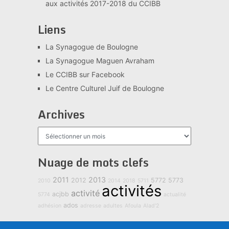
aux activités 2017-2018 du CCIBB
Liens
La Synagogue de Boulogne
La Synagogue Maguen Avraham
Le CCIBB sur Facebook
Le Centre Culturel Juif de Boulogne
Archives
Archives
Nuage de mots clefs
2011
2013
2012
5772
5773
2010
2014
2018
5711
activités
activité
acjbb
5774
actualité
ados
adhésion
adresse
adultes
Afoula
Alad'2