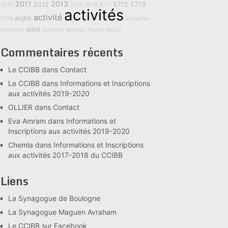
2011
2013
2012
5772
5773
2010
2014
2018
5711
activités
activité
acjbb
5774
actualité
ados
adhésion
adresse
adultes
Afoula
Alad'2
Commentaires récents
Le CCIBB
dans
Contact
Le CCIBB
dans
Informations et Inscriptions
aux activités 2019-2020
OLLIER
dans
Contact
Eva Amram
dans
Informations et
Inscriptions aux activités 2019-2020
Chemla
dans
Informations et Inscriptions
aux activités 2017-2018 du CCIBB
Liens
La Synagogue de Boulogne
La Synagogue Maguen Avraham
Le CCIBB sur Facebook