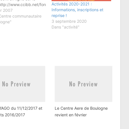
Activités 2020-2021 :
http://www.ccibb.net/forum/album.phpPour
Informations, inscriptions et
er, il vous faudra vous
er 2007
reprise !
trer!
Centre communautaire
3 septembre 2020
logne"
Dans "activité"
l’AGO du 11/12/2017 et
Le Centre Aere de Boulogne
ats 2016/2017
revient en février