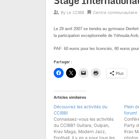
Stage Internationa
By
Le CCIBB
Centre communautaire
Le 29 avril 2007 se tiendra au gymnase Denfer
la participation exceptionnelle de Yéhouda Avikz
PAF: 60 euros pour les licenciés, 80 euros pour
Partager :
Plus
Articles similaires
Découvrez les activités du
Plein d
CCIBB!
forum!
Connaissez-vous les activités
Confér
du CCIBB? Guitare, Oulpan,
Party 
Krav Maga, Modern Jazz,
Krav Ma
Football, il y en a pour tous les
photos 