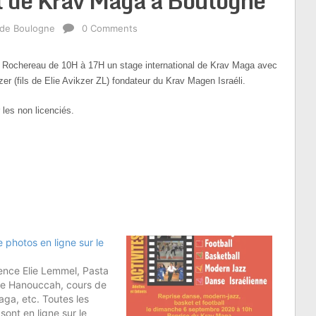
l de Krav Maga à Boulogne
 de Boulogne
0 Comments
t Rochereau de 10H à 17H un stage international de Krav Maga avec
er (fils de Elie Avikzer ZL) fondateur du Krav Magen Israéli.
 les non licenciés.
e photos en ligne sur le
ence Elie Lemmel, Pasta
de Hanouccah, cours de
ga, etc. Toutes les
sont en ligne sur le