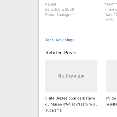
gouts!
forum:
29 octobre 2009
y accéd
7 févri
Dans "Boulogne"
enregis
Dans "
de Bou
Tags:
Krav Maga
Related Posts
Visite Guidée pour célibataire
PV de 
du Musée d’Art et d’Histoire du
résult
Judaisme