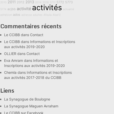
2011
2013
2012
5772
5773
2010
2014
2018
5711
activités
activité
acjbb
5774
actualité
ados
adhésion
adresse
adultes
Afoula
Alad'2
Commentaires récents
Le CCIBB
dans
Contact
Le CCIBB
dans
Informations et Inscriptions
aux activités 2019-2020
OLLIER
dans
Contact
Eva Amram
dans
Informations et
Inscriptions aux activités 2019-2020
Chemla
dans
Informations et Inscriptions
aux activités 2017-2018 du CCIBB
Liens
La Synagogue de Boulogne
La Synagogue Maguen Avraham
Le CCIBB sur Facebook