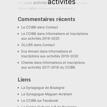
activités
activité
acjbb
5774
actualité
ados
adhésion
adresse
adultes
Afoula
Alad'2
Commentaires récents
Le CCIBB
dans
Contact
Le CCIBB
dans
Informations et Inscriptions
aux activités 2019-2020
OLLIER
dans
Contact
Eva Amram
dans
Informations et
Inscriptions aux activités 2019-2020
Chemla
dans
Informations et Inscriptions
aux activités 2017-2018 du CCIBB
Liens
La Synagogue de Boulogne
La Synagogue Maguen Avraham
Le CCIBB sur Facebook
Le Centre Culturel Juif de Boulogne