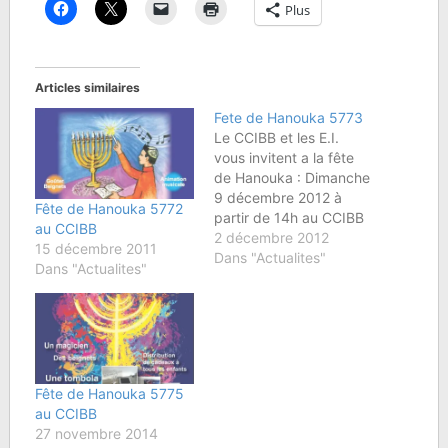
Plus
Articles similaires
Fete de Hanouka 5773
Le CCIBB et les E.I.
vous invitent a la fête
de Hanouka : Dimanche
9 décembre 2012 à
Fête de Hanouka 5772
partir de 14h au CCIBB
au CCIBB
78-82 rue du Point du
2 décembre 2012
15 décembre 2011
Jour 92100 Boulogne
Dans "Actualites"
Dans "Actualites"
Billancourt Au
programme : -
Animations - Magicien -
Grande Tombola -
Distribution de cadeaux
- Goûter - Beignets…
Fête de Hanouka 5775
au CCIBB
27 novembre 2014