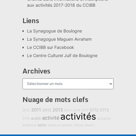
aux activités 2017-2018 du CCIBB
Liens
La Synagogue de Boulogne
La Synagogue Maguen Avraham
Le CCIBB sur Facebook
Le Centre Culturel Juif de Boulogne
Archives
Archives
Nuage de mots clefs
2011
2013
2012
5772
5773
2010
2014
2018
5711
activités
activité
acjbb
5774
actualité
ados
adhésion
adresse
adultes
Afoula
Alad'2