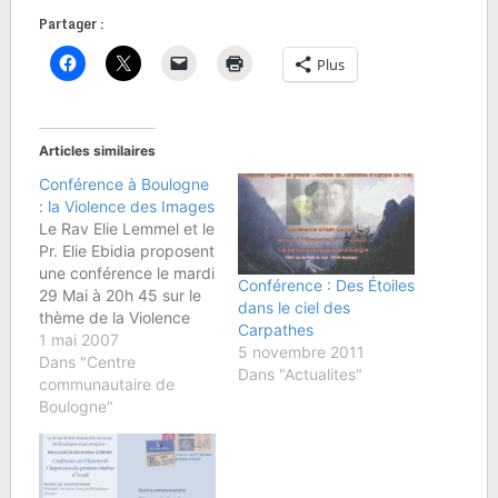
Partager :
Plus
Articles similaires
Conférence à Boulogne
: la Violence des Images
Le Rav Elie Lemmel et le
Pr. Elie Ebidia proposent
une conférence le mardi
Conférence : Des Étoiles
29 Mai à 20h 45 sur le
dans le ciel des
thème de la Violence
Carpathes
des Images, à la
1 mai 2007
5 novembre 2011
télévision et au cinéma
Dans "Centre
Dans "Actualites"
notamment.Elie EBIDIA
communautaire de
est titulaire d'un CAPES
Boulogne"
de Lettres et d'un
Doctorat en
Cinématographie. Il
enseigne la