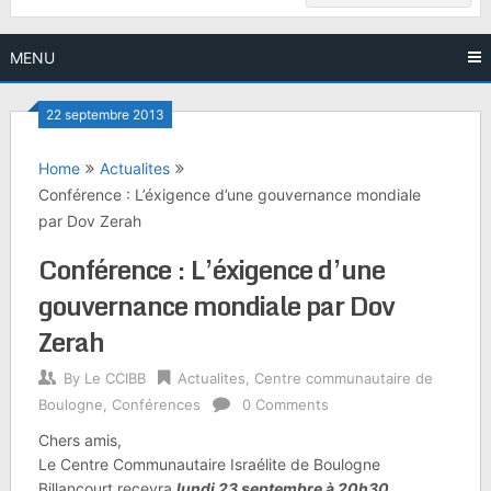
MENU
22 septembre 2013
Home
Actualites
Conférence : L’éxigence d’une gouvernance mondiale
par Dov Zerah
Conférence : L’éxigence d’une
gouvernance mondiale par Dov
Zerah
By
Le CCIBB
Actualites
,
Centre communautaire de
Boulogne
,
Conférences
0 Comments
Chers amis,
Le Centre Communautaire Israélite de Boulogne
Billancourt recevra
lundi 23 septembre à 20h30