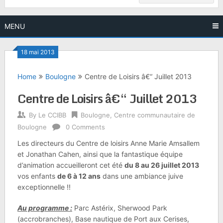
MENU
18 mai 2013
Home
Boulogne
Centre de Loisirs â€“ Juillet 2013
Centre de Loisirs â€“ Juillet 2013
By
Le CCIBB
Boulogne
,
Centre communautaire de
Boulogne
0 Comments
Les directeurs du Centre de loisirs Anne Marie Amsallem
et Jonathan Cahen, ainsi que la fantastique équipe
d’animation accueilleront cet été
du 8 au 26 juillet 2013
vos enfants
de 6 à 12 ans
dans une ambiance juive
exceptionnelle !!
Au programme :
Parc Astérix, Sherwood Park
(accrobranches), Base nautique de Port aux Cerises,