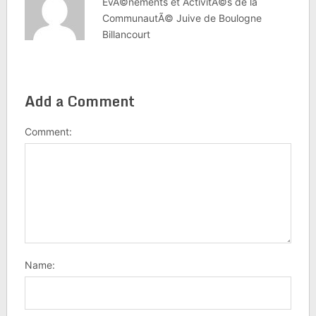
EvÃ©nements et ActivitÃ©s de la
CommunautÃ© Juive de Boulogne
Billancourt
Add a Comment
Comment:
Name: