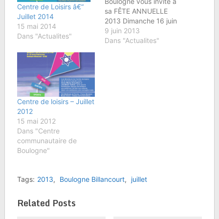
Boulogne vous invite à
Centre de Loisirs â€“
sa FÊTE ANNUELLE
Juillet 2014
2013 Dimanche 16 juin
15 mai 2014
2013 de 11h à 17h au
9 juin 2013
Dans "Actualites"
Gymnase Denfert
Dans "Actualites"
Rochereau 40-42 rue
Denfert Rochereau
92100 Boulogne
Billancourt Barbecue,
Buvette, Tournois
sportifs, Jeux de
Centre de loisirs – Juillet
société, Animation
2012
musicale Démonstration
15 mai 2012
de Hip-Hop Venez
Dans "Centre
Nombreuses et
communautaire de
Nombreux !!!!!
Boulogne"
Tags:
2013
,
Boulogne Billancourt
,
juillet
Related Posts