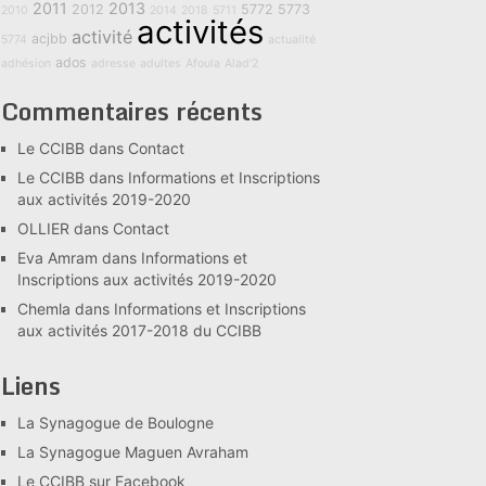
2011
2013
2012
5772
5773
2010
2014
2018
5711
activités
activité
acjbb
5774
actualité
ados
adhésion
adresse
adultes
Afoula
Alad'2
Commentaires récents
Le CCIBB
dans
Contact
Le CCIBB
dans
Informations et Inscriptions
aux activités 2019-2020
OLLIER
dans
Contact
Eva Amram
dans
Informations et
Inscriptions aux activités 2019-2020
Chemla
dans
Informations et Inscriptions
aux activités 2017-2018 du CCIBB
Liens
La Synagogue de Boulogne
La Synagogue Maguen Avraham
Le CCIBB sur Facebook