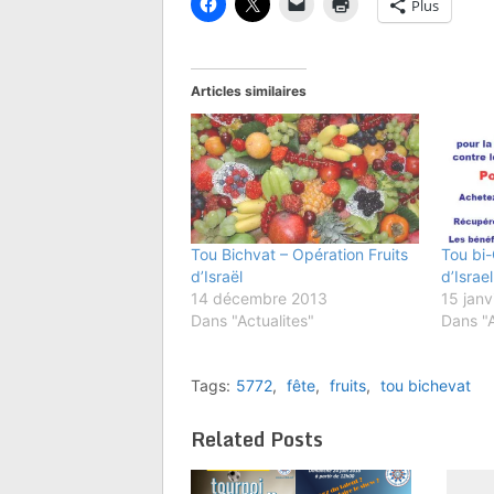
Plus
Articles similaires
Tou Bichvat – Opération Fruits
Tou bi-
d’Israël
d’Israel
14 décembre 2013
15 janv
Dans "Actualites"
Dans "A
Tags:
5772
,
fête
,
fruits
,
tou bichevat
Related Posts