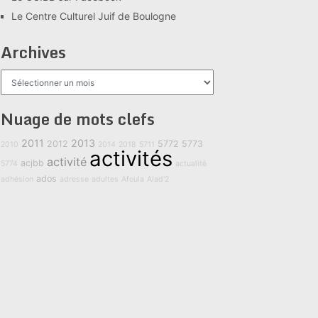
Le Centre Culturel Juif de Boulogne
Archives
Archives
Nuage de mots clefs
2011
2013
2012
5772
5773
2010
2014
2018
5711
activités
activité
acjbb
5774
actualité
ados
adhésion
adresse
adultes
Afoula
Alad'2