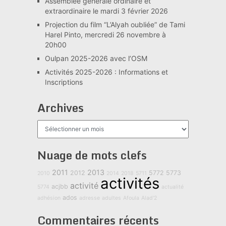
Assemblée générale ordinaire et
extraordinaire le mardi 3 février 2026
Projection du film “L’Alyah oubliée” de Tami
Harel Pinto, mercredi 26 novembre à
20h00
Oulpan 2025-2026 avec l’OSM
Activités 2025-2026 : Informations et
Inscriptions
Archives
Archives
Nuage de mots clefs
2011
2013
2012
5772
5773
2010
2014
2018
5711
activités
activité
acjbb
5774
actualité
ados
adhésion
adresse
adultes
Afoula
Alad'2
Commentaires récents