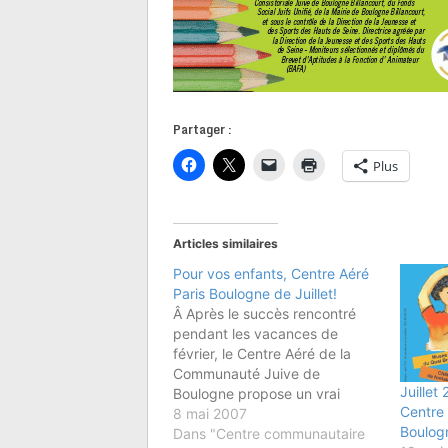
Partager :
Plus
Articles similaires
Pour vos enfants, Centre Aéré
Paris Boulogne de Juillet!
Â Après le succès rencontré
pendant les vacances de
février, le Centre Aéré de la
Communauté Juive de
Juillet
Boulogne propose un vrai
Centre
programme de vacances :
8 mai 2007
Boulog
sports, loisirs, découverte du
Dans "Centre communautaire