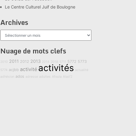
Le Centre Culturel Juif de Boulogne
Archives
Archives
Nuage de mots clefs
2011
2013
2012
5772
5773
2010
2014
2018
5711
activités
activité
acjbb
5774
actualité
ados
adhésion
adresse
adultes
Afoula
Alad'2