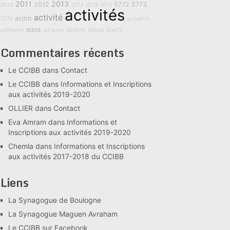
2011
2013
2012
5772
5773
2010
2014
2018
5711
activités
activité
acjbb
5774
actualité
ados
adhésion
adresse
adultes
Afoula
Alad'2
Commentaires récents
Le CCIBB
dans
Contact
Le CCIBB
dans
Informations et Inscriptions
aux activités 2019-2020
OLLIER
dans
Contact
Eva Amram
dans
Informations et
Inscriptions aux activités 2019-2020
Chemla
dans
Informations et Inscriptions
aux activités 2017-2018 du CCIBB
Liens
La Synagogue de Boulogne
La Synagogue Maguen Avraham
Le CCIBB sur Facebook