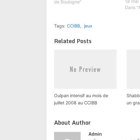
18 mai
monde, et tradition juive dans
de Boulogne"
Dans "A
un espace complètement
rénové.Un vrai programme
multi-sports : Football, Basket,
Tags:
CCIBB
,
jeux
Natation à la Piscine *, Arts…
Related Posts
Oulpan intensif au mois de
Shabb
juillet 2008 au CCIBB
un gra
About Author
Admin