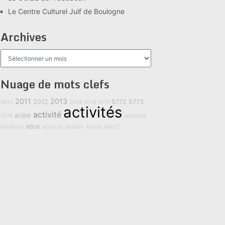
Le Centre Culturel Juif de Boulogne
Archives
Archives
Nuage de mots clefs
2011
2013
2012
5772
5773
2010
2014
2018
5711
activités
activité
acjbb
5774
actualité
ados
adhésion
adresse
adultes
Afoula
Alad'2