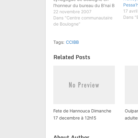
Pessa’
l'honneur du bureau du B'nai B
17 avri
'rith de Sofia et des
22 novembre 2007
Dans "
représentants de l'association
Dans "Centre communautaire
des peintres juifs bulgares. La
de Boulogne"
participation aux frais est de
30€ par personne (20€ pour
Tags:
CCIBB
les enfants). Veuillez
rapidement réserver vos…
Related Posts
Fete de Hannouca Dimanche
Oulpa
17 decembre à 12h15
adulte
About Author