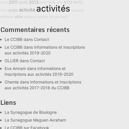
2011
2013
2012
5772
5773
2010
2014
2018
5711
activités
activité
acjbb
5774
actualité
ados
adhésion
adresse
adultes
Afoula
Alad'2
Commentaires récents
Le CCIBB
dans
Contact
Le CCIBB
dans
Informations et Inscriptions
aux activités 2019-2020
OLLIER
dans
Contact
Eva Amram
dans
Informations et
Inscriptions aux activités 2019-2020
Chemla
dans
Informations et Inscriptions
aux activités 2017-2018 du CCIBB
Liens
La Synagogue de Boulogne
La Synagogue Maguen Avraham
Le CCIBB sur Facebook