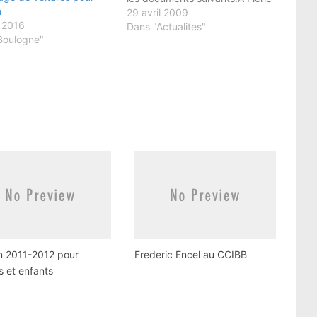
h
d'inscription Fiche SanitaireLes
29 avril 2009
l 2016
inscriptions auront lieu au
Dans "Actualites"
Boulogne"
CCIBB par courrier ou au
téléphone etÂ devront être
confirmées sur place le 14 juin
entre 10h et 14h.
n 2011-2012 pour
Frederic Encel au CCIBB
s et enfants