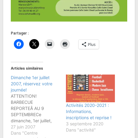
Partager :
Plus
Articles similaires
Dimanche 1er juillet
2007, réservez votre
journée!
ATTENTION!
BARBECUE
Activités 2020-2021 :
REPORTEÂ AU 9
Informations,
SEPTEMBRECe
inscriptions et reprise !
dimanche, 1er juillet,
3 septembre 2020
nous vous proposons
27 juin 2007
Dans "activité"
deux événements à ne
Dans "Centre