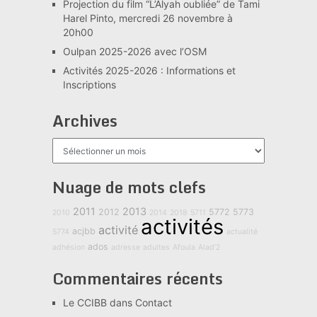
Projection du film “L’Alyah oubliée” de Tami
Harel Pinto, mercredi 26 novembre à
20h00
Oulpan 2025-2026 avec l’OSM
Activités 2025-2026 : Informations et
Inscriptions
Archives
Archives
Nuage de mots clefs
2011
2013
2012
5772
5773
2010
2014
2018
5711
activités
activité
acjbb
5774
actualité
ados
adhésion
adresse
adultes
Afoula
Alad'2
Commentaires récents
Le CCIBB
dans
Contact