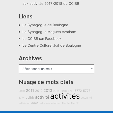
aux activités 2017-2018 du CCIBB
Liens
La Synagogue de Boulogne
La Synagogue Maguen Avraham
Le CCIBB sur Facebook
Le Centre Culturel Juif de Boulogne
Archives
Archives
Nuage de mots clefs
2011
2013
2012
5772
5773
2010
2014
2018
5711
activités
activité
acjbb
5774
actualité
ados
adhésion
adresse
adultes
Afoula
Alad'2