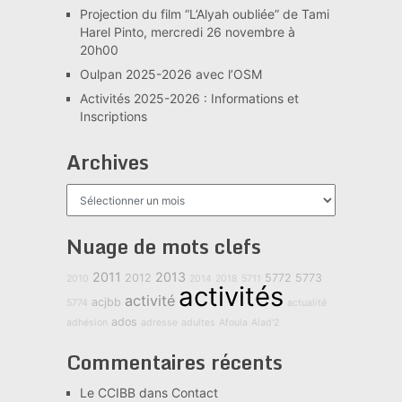
Projection du film “L’Alyah oubliée” de Tami
Harel Pinto, mercredi 26 novembre à
20h00
Oulpan 2025-2026 avec l’OSM
Activités 2025-2026 : Informations et
Inscriptions
Archives
Archives
Nuage de mots clefs
2011
2013
2012
5772
5773
2010
2014
2018
5711
activités
activité
acjbb
5774
actualité
ados
adhésion
adresse
adultes
Afoula
Alad'2
Commentaires récents
Le CCIBB
dans
Contact