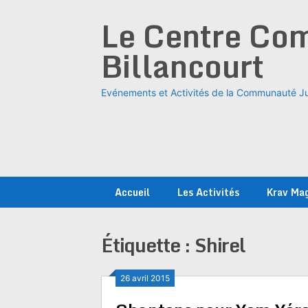
Skip
Le Centre Com
to
content
Billancourt
Evénements et Activités de la Communauté Ju
Accueil
Les Activités
Krav Ma
Étiquette :
Shirel
26 avril 2015