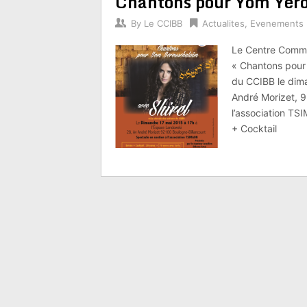
Chantons pour Yom Yéro
By
Le CCIBB
Actualites
,
Evenements
Le Centre Commun
« Chantons pour
du CCIBB le dim
André Morizet, 9
l’association TS
+ Cocktail