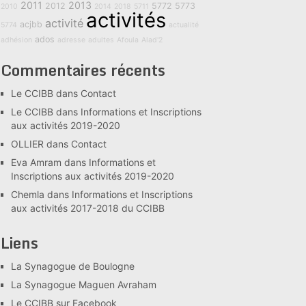
2011
2013
2012
5772
5773
2010
2014
2018
5711
activités
activité
acjbb
5774
actualité
ados
adhésion
adresse
adultes
Afoula
Alad'2
Commentaires récents
Le CCIBB
dans
Contact
Le CCIBB
dans
Informations et Inscriptions
aux activités 2019-2020
OLLIER
dans
Contact
Eva Amram
dans
Informations et
Inscriptions aux activités 2019-2020
Chemla
dans
Informations et Inscriptions
aux activités 2017-2018 du CCIBB
Liens
La Synagogue de Boulogne
La Synagogue Maguen Avraham
Le CCIBB sur Facebook