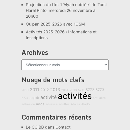
Projection du film “L’Alyah oubliée” de Tami
Harel Pinto, mercredi 26 novembre à
20h00
Oulpan 2025-2026 avec l’OSM
Activités 2025-2026 : Informations et
Inscriptions
Archives
Archives
Nuage de mots clefs
2011
2013
2012
5772
5773
2010
2014
2018
5711
activités
activité
acjbb
5774
actualité
ados
adhésion
adresse
adultes
Afoula
Alad'2
Commentaires récents
Le CCIBB
dans
Contact