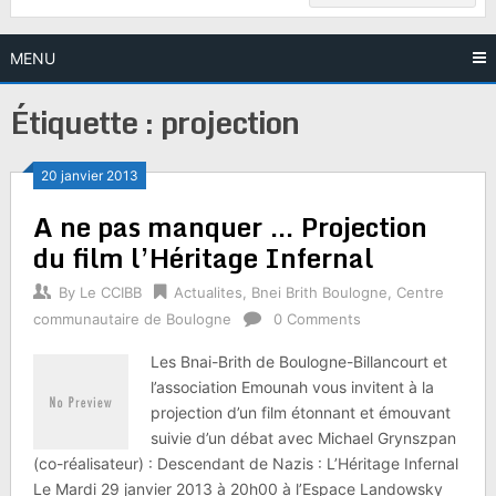
MENU
Étiquette :
projection
20 janvier 2013
A ne pas manquer … Projection
du film l’Héritage Infernal
By
Le CCIBB
Actualites
,
Bnei Brith Boulogne
,
Centre
communautaire de Boulogne
0 Comments
Les Bnai-Brith de Boulogne-Billancourt et
l’association Emounah vous invitent à la
projection d’un film étonnant et émouvant
suivie d’un débat avec Michael Grynszpan
(co-réalisateur) : Descendant de Nazis : L’Héritage Infernal
Le Mardi 29 janvier 2013 à 20h00 à l’Espace Landowsky