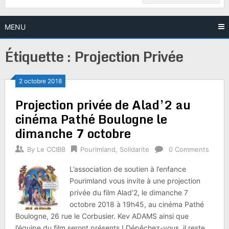
MENU
Étiquette :
Projection Privée
2 octobre 2018
Projection privée de Alad’2 au
cinéma Pathé Boulogne le
dimanche 7 octobre
By
Le CCIBB
Pourimland
,
Solidarite
0 Comments
L’association de soutien à l’enfance
Pourimland vous invite à une projection
privée du film Alad’2, le dimanche 7
octobre 2018 à 19h45, au cinéma Pathé
Boulogne, 26 rue le Corbusier. Kev ADAMS ainsi que
l’équipe du film seront présents ! Dépêchez-vous, il reste