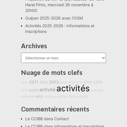
Harel Pinto, mercredi 26 novembre à
20h00
Oulpan 2025-2026 avec l’OSM
Activités 2025-2026 : Informations et
Inscriptions
Archives
Archives
Nuage de mots clefs
2011
2013
2012
5772
5773
2010
2014
2018
5711
activités
activité
acjbb
5774
actualité
ados
adhésion
adresse
adultes
Afoula
Alad'2
Commentaires récents
Le CCIBB
dans
Contact
Le CCIBB
dans
Informations et Inscriptions