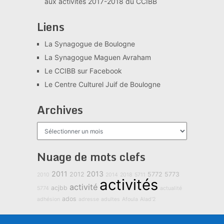
aux activités 2017-2018 du CCIBB
Liens
La Synagogue de Boulogne
La Synagogue Maguen Avraham
Le CCIBB sur Facebook
Le Centre Culturel Juif de Boulogne
Archives
Archives
Nuage de mots clefs
2011
2013
2012
5772
5773
2010
2014
2018
5711
activités
activité
acjbb
5774
actualité
ados
adhésion
adresse
adultes
Afoula
Alad'2