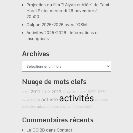
Projection du film “L’Alyah oubliée” de Tami
Harel Pinto, mercredi 26 novembre à
20h00
Oulpan 2025-2026 avec l’OSM
Activités 2025-2026 : Informations et
Inscriptions
Archives
Archives
Nuage de mots clefs
2011
2013
2012
5772
5773
2010
2014
2018
5711
activités
activité
acjbb
5774
actualité
ados
adhésion
adresse
adultes
Afoula
Alad'2
Commentaires récents
Le CCIBB
dans
Contact