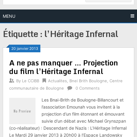
MENU
Étiquette :
l’Héritage Infernal
20 janvier 2013
A ne pas manquer … Projection
du film l’Héritage Infernal
By
Le CCIBB
Actualites
,
Bnei Brith Boulogne
,
Centre
communautaire de Boulogne
0 Comments
Les Bnai-Brith de Boulogne-Billancourt et
l’association Emounah vous invitent à la
projection d’un film étonnant et émouvant
suivie d’un débat avec Michael Grynszpan
(co-réalisateur) : Descendant de Nazis : L’Héritage Infernal
Le Mardi 29 janvier 2013 à 20h00 à l’Espace Landowsky