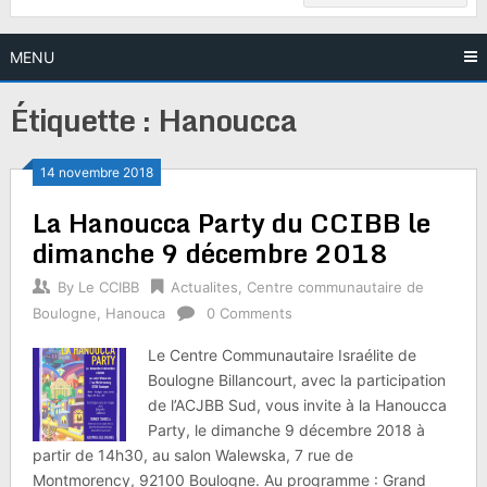
MENU
Étiquette :
Hanoucca
14 novembre 2018
La Hanoucca Party du CCIBB le
dimanche 9 décembre 2018
By
Le CCIBB
Actualites
,
Centre communautaire de
Boulogne
,
Hanouca
0 Comments
Le Centre Communautaire Israélite de
Boulogne Billancourt, avec la participation
de l’ACJBB Sud, vous invite à la Hanoucca
Party, le dimanche 9 décembre 2018 à
partir de 14h30, au salon Walewska, 7 rue de
Montmorency, 92100 Boulogne. Au programme : Grand