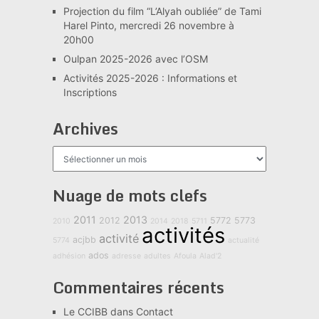
Projection du film “L’Alyah oubliée” de Tami
Harel Pinto, mercredi 26 novembre à
20h00
Oulpan 2025-2026 avec l’OSM
Activités 2025-2026 : Informations et
Inscriptions
Archives
Archives
Nuage de mots clefs
2011
2013
2012
5772
5773
2010
2014
2018
5711
activités
activité
acjbb
5774
actualité
ados
adhésion
adresse
adultes
Afoula
Alad'2
Commentaires récents
Le CCIBB
dans
Contact