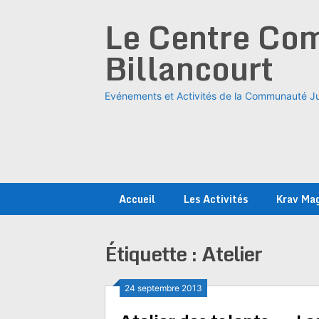
Skip
Le Centre Com
to
content
Billancourt
Evénements et Activités de la Communauté Ju
Accueil
Les Activités
Krav Ma
Étiquette :
Atelier
24 septembre 2013