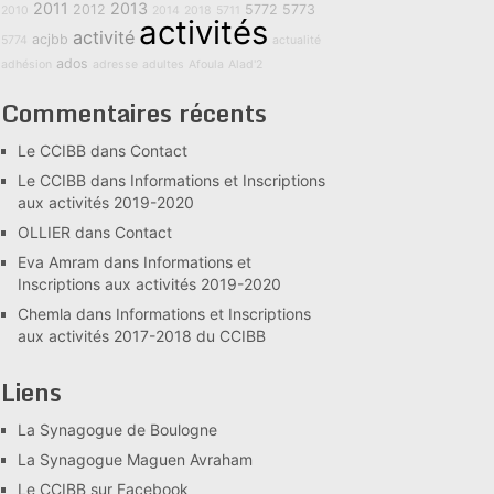
2011
2013
2012
5772
5773
2010
2014
2018
5711
activités
activité
acjbb
5774
actualité
ados
adhésion
adresse
adultes
Afoula
Alad'2
Commentaires récents
Le CCIBB
dans
Contact
Le CCIBB
dans
Informations et Inscriptions
aux activités 2019-2020
OLLIER
dans
Contact
Eva Amram
dans
Informations et
Inscriptions aux activités 2019-2020
Chemla
dans
Informations et Inscriptions
aux activités 2017-2018 du CCIBB
Liens
La Synagogue de Boulogne
La Synagogue Maguen Avraham
Le CCIBB sur Facebook