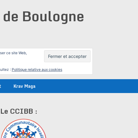
e de Boulogne
iser ce site Web,
ultez :
Politique relative aux cookies
t
Krav Maga
Le CCIBB :