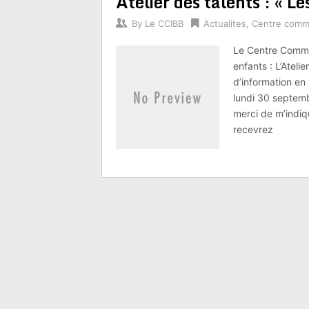
Atelier des talents : « L
By
Le CCIBB
Actualites
,
Centre comm
Le Centre Commun
enfants : L’Ateli
d’information en 
lundi 30 septemb
merci de m’indiq
recevrez