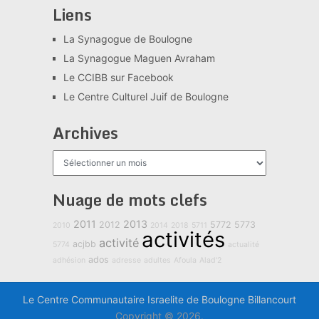
Liens
La Synagogue de Boulogne
La Synagogue Maguen Avraham
Le CCIBB sur Facebook
Le Centre Culturel Juif de Boulogne
Archives
Archives
Nuage de mots clefs
2011
2013
2012
5772
5773
2010
2014
2018
5711
activités
activité
acjbb
5774
actualité
ados
adhésion
adresse
adultes
Afoula
Alad'2
Le Centre Communautaire Israelite de Boulogne Billancourt
Copyright © 2026.