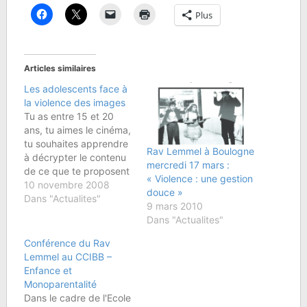
Plus
Articles similaires
Les adolescents face à
la violence des images
Tu as entre 15 et 20
ans, tu aimes le cinéma,
tu souhaites apprendre
Rav Lemmel à Boulogne
à décrypter le contenu
mercredi 17 mars :
de ce que te proposent
« Violence : une gestion
les images....Viens
10 novembre 2008
douce »
passer une soirée
Dans "Actualites"
9 mars 2010
sympa et captivante,
Dans "Actualites"
avec de nombreux
extraits de film et une
Conférence du Rav
conférence sur
Lemmel au CCIBB –
laÂ Violence des
Enfance et
Imagesanimée par Elie
Monoparentalité
EbidiaLe Samedi 20
Dans le cadre de l'Ecole