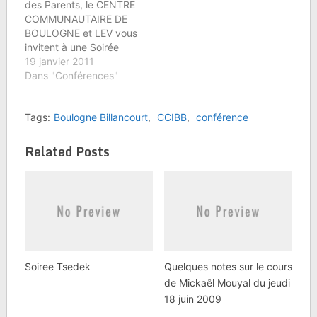
Novembre…
des Parents, le CENTRE
COMMUNAUTAIRE DE
BOULOGNE et LEV vous
invitent à une Soirée
Conférence-Débat du
19 janvier 2011
Rav Elie LEMMEL :
Dans "Conférences"
Enfance et
Monoparentalité :
Tags:
Boulogne Billancourt
,
CCIBB
,
conférence
veuvage, divorce,
mères célibataires, les
familles monoparentales
Related Posts
sont en augmentation
avec des problèmes
spécifiques. Quelques
pistes de réflexion -- "
Il…
Soiree Tsedek
Quelques notes sur le cours
de Mickaêl Mouyal du jeudi
18 juin 2009