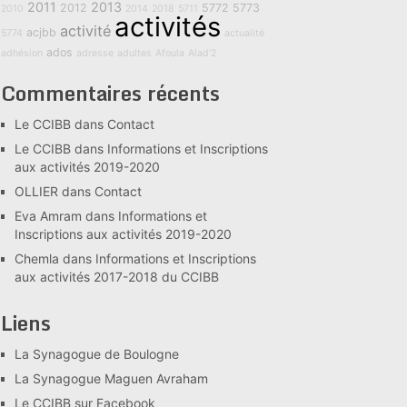
2011
2013
2012
5772
5773
2010
2014
2018
5711
activités
activité
acjbb
5774
actualité
ados
adhésion
adresse
adultes
Afoula
Alad'2
Commentaires récents
Le CCIBB
dans
Contact
Le CCIBB
dans
Informations et Inscriptions
aux activités 2019-2020
OLLIER
dans
Contact
Eva Amram
dans
Informations et
Inscriptions aux activités 2019-2020
Chemla
dans
Informations et Inscriptions
aux activités 2017-2018 du CCIBB
Liens
La Synagogue de Boulogne
La Synagogue Maguen Avraham
Le CCIBB sur Facebook