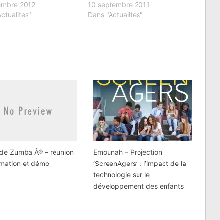
embre 2012
10 septembre 2011
ctualites"
Dans "Actualites"
 de Zumba Â® – réunion
Emounah – Projection
rmation et démo
‘ScreenAgers’ : l’impact de la
technologie sur le
développement des enfants