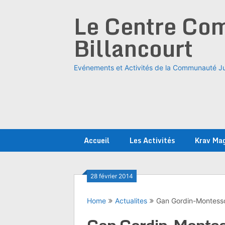
Skip
Le Centre Com
to
content
Billancourt
Evénements et Activités de la Communauté Ju
Accueil
Les Activités
Krav Ma
28 février 2014
Home
Actualites
Gan Gordin-Montessor