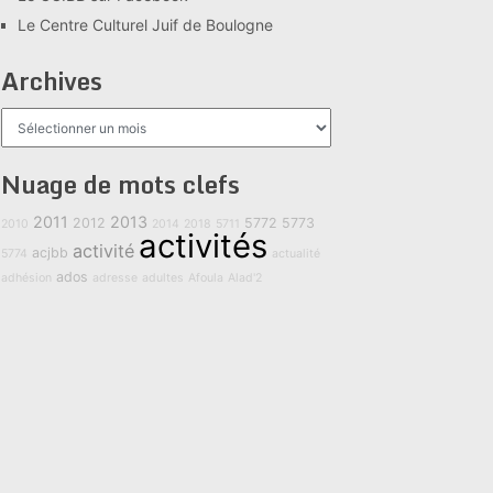
Le Centre Culturel Juif de Boulogne
Archives
Archives
Nuage de mots clefs
2011
2013
2012
5772
5773
2010
2014
2018
5711
activités
activité
acjbb
5774
actualité
ados
adhésion
adresse
adultes
Afoula
Alad'2