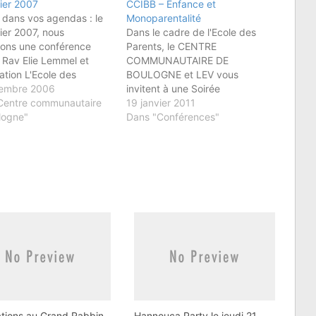
ier 2007
CCIBB – Enfance et
 dans vos agendas : le
Monoparentalité
ier 2007, nous
Dans le cadre de l'Ecole des
sons une conférence
Parents, le CENTRE
 Rav Elie Lemmel et
COMMUNAUTAIRE DE
iation L'Ecole des
BOULOGNE et LEV vous
 sur le thème : l'échec
embre 2006
invitent à une Soirée
e.Nous vous
Centre communautaire
Conférence-Débat du Rav Elie
19 janvier 2011
iquerons de plus
logne"
LEMMEL : Enfance et
Dans "Conférences"
détails très bientôt à
Monoparentalité : veuvage,
de cette soirée.
divorce, mères célibataires, les
familles monoparentales sont
en augmentation avec des
problèmes spécifiques.
Quelques pistes de réflexion --
" Il…
tations au Grand Rabbin
Hannouca Party le jeudi 21