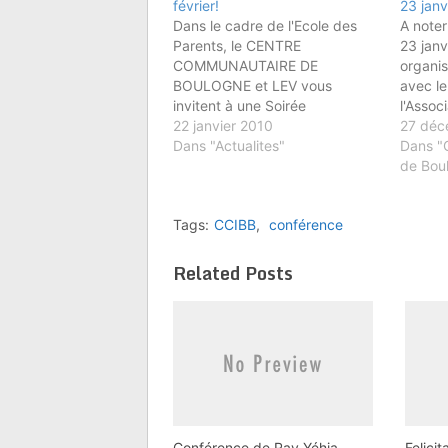
février!
23 janv
Dans le cadre de l'Ecole des
A noter
Parents, le CENTRE
23 janv
COMMUNAUTAIRE DE
organi
BOULOGNE et LEV vous
avec le
invitent à une Soirée
l'Assoc
Conférence-Débat du Rav Elie
22 janvier 2010
Parents
27 déc
LEMMEL : Quand les Ados nous
Dans "Actualites"
scolair
Dans "
échappent - l'Adolescent en
commun
de Bou
crise dans le monde
amples 
d'aujourd'hui : "Recherche
propos 
Tags:
CCIBB
,
conférence
repères désespérément" Mardi
2 Février 2010, à 20h30 au
Centre…
Related Posts
Conférence de Rav Yéhia
Felici