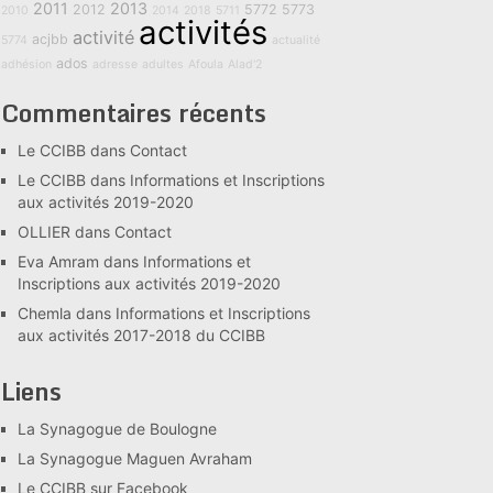
2011
2013
2012
5772
5773
2010
2014
2018
5711
activités
activité
acjbb
5774
actualité
ados
adhésion
adresse
adultes
Afoula
Alad'2
Commentaires récents
Le CCIBB
dans
Contact
Le CCIBB
dans
Informations et Inscriptions
aux activités 2019-2020
OLLIER
dans
Contact
Eva Amram
dans
Informations et
Inscriptions aux activités 2019-2020
Chemla
dans
Informations et Inscriptions
aux activités 2017-2018 du CCIBB
Liens
La Synagogue de Boulogne
La Synagogue Maguen Avraham
Le CCIBB sur Facebook