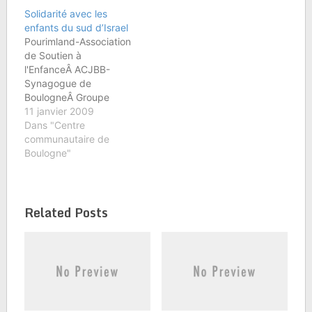
mercredi 14 novembre
Solidarité avec les
2007, à 20h00, autour
enfants du sud d’Israel
de la pièce "Le
Pourimland-Association
Kaddish" de Grigori
de Soutien à
Gorine, d'après "Tevie le
l'EnfanceÂ ACJBB-
laitier" deÂ Cholem
Synagogue de
Aleichem, le célèbre…
BoulogneÂ Groupe
Scolaire Maïmonide
11 janvier 2009
RambamÂ Bné Akiva
Dans "Centre
BoulogneÂ Emounah
communautaire de
Paris-BoulogneÂ Beth
Boulogne"
Habad de
BoulogneÂ CCIBB â€“
Centre Communautaire
Related Posts
de BoulogneÂ Bnai-Brith
â€“ Loge de
Boulognese mobilisent
pour uneOPERATION
SOLIDARITEÂ AVEC LES
ENFANTS DU SUD
D'ISRAËLÂ Dans la
terrible situation que