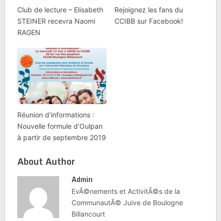
vivent actuellement les
Club de lecture – Elisabeth
Rejoignez les fans du
populations des villes
STEINER recevra Naomi
CCIBB sur Facebook!
du sud d'Israël, les
RAGEN
enfants ne…
Réunion d’informations :
Nouvelle formule d’Oulpan
à partir de septembre 2019
About Author
Admin
EvÃ©nements et ActivitÃ©s de la
CommunautÃ© Juive de Boulogne
Billancourt